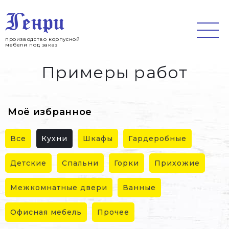
Jump
to
navigation
производство корпусной
мебели под заказ
Примеры работ
Моё избранное
Все
Кухни
Шкафы
Гардеробные
Детские
Спальни
Горки
Прихожие
Межкомнатные двери
Ванные
Офисная мебель
Прочее