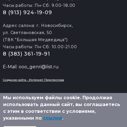
Часы работы: Пн-Сб: 9.00-18.00
8 (913) 924-19-09
Адрес салона: г. Новосибирск,
ул. Светлановская, 50
(ТВК "Большая Медведица")
Часы работы: Пн-Сб: 10.00-21.00
8 (383) 361-19-91
E-Mail: ooo_genri@list.ru
Создание сайта - Интернет Перспектива
Мы используем файлы cookie. Продолжая
использовать данный сайт, вы соглашаетесь
2010-
2026 © «Генри»
с этим в соответствии с условиями,
указанными по
ссылке
.