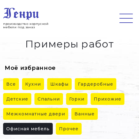
Jump
to
navigation
производство корпусной
мебели под заказ
Примеры работ
Моё избранное
Все
Кухни
Шкафы
Гардеробные
Детские
Спальни
Горки
Прихожие
Межкомнатные двери
Ванные
Офисная мебель
Прочее