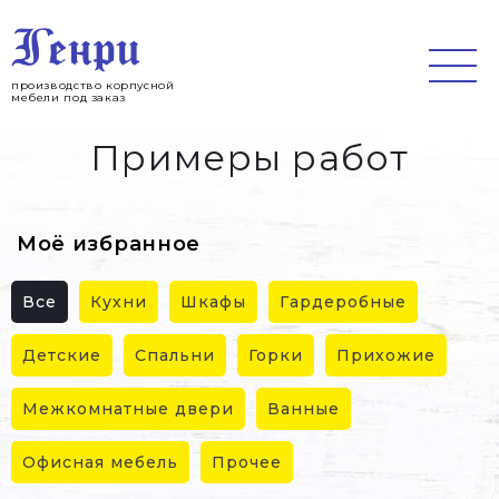
Jump
to
navigation
производство корпусной
мебели под заказ
Примеры работ
Моё избранное
Все
Кухни
Шкафы
Гардеробные
Детские
Спальни
Горки
Прихожие
Межкомнатные двери
Ванные
Офисная мебель
Прочее