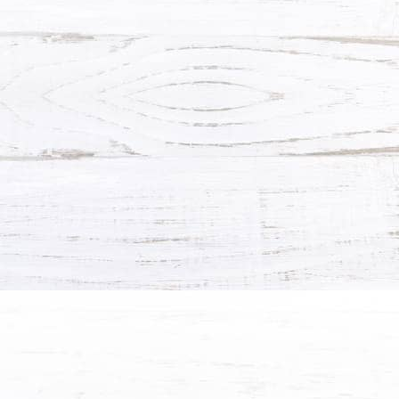
Кухня 321
от 218300 руб.
Подробнее →
ХОЧУ ТАКУЮ!
Акция
Мебель для прих
от 65000 руб.
70650
Подробнее →