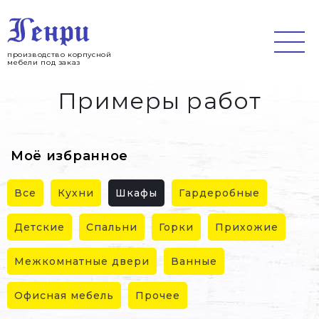
Jump
to
navigation
производство корпусной
мебели под заказ
Примеры работ
Моё избранное
Все
Кухни
Шкафы
Гардеробные
Детские
Спальни
Горки
Прихожие
Межкомнатные двери
Ванные
Офисная мебель
Прочее