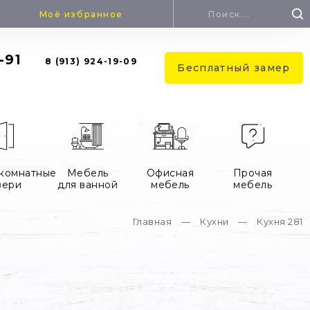
Поиск
Моё избранное
Форма
-91
8 (913) 924-19-09
поиска
Бесплатный замер
комнатные
Мебель
Офисная
Прочая
вери
для ванной
мебель
мебель
Главная
—
Кухни
—
Кухня 281