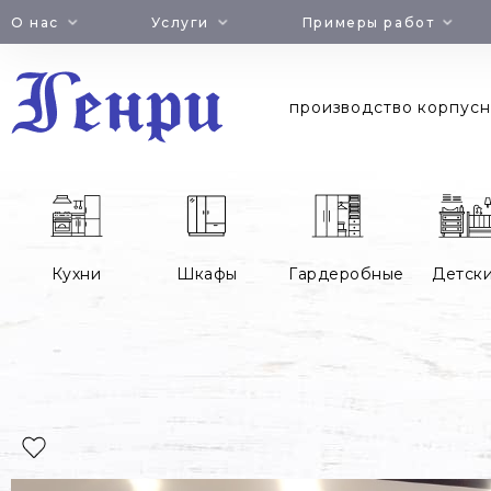
Jump
О нас
Услуги
Примеры работ
to
navigation
производство корпусн
Кухни
Шкафы
Гардеробные
Детск
Вы
здесь