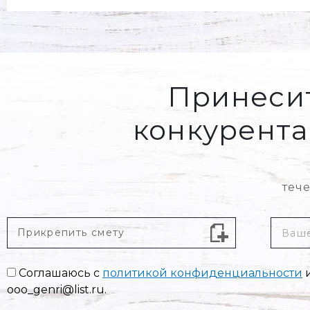
Принесит
конкурента 
теч
Прикрепить
Ваше
смету
имя
*
Согласие
Соглашаюсь с
политикой конфиденциальности
*
ooo_genri@list.ru.