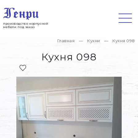
Jump
to
navigation
производство корпусной
мебели под заказ
Главная
—
Кухни
—
Кухня 098
Вы
Кухня 098
здесь