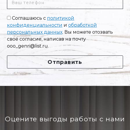
телефон
*
Согласие
Соглашаюсь с
политикой
*
конфиденциальности
и
обработкой
персональных данных
. Вы можете отозвать
своё согласие, написав на почту
ooo_genri@list.ru.
Оцените выгоды работы с нами