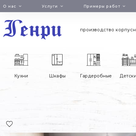
Jump
О нас
Услуги
Примеры работ
to
navigation
производство корпусн
Кухни
Шкафы
Гардеробные
Детск
Вы
здесь