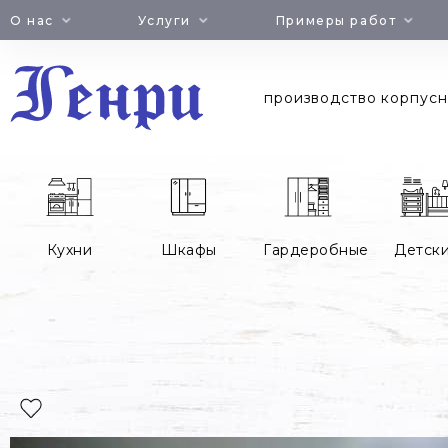
Jump
О нас
Услуги
Примеры работ
to
navigation
производство корпусн
Кухни
Шкафы
Гардеробные
Детск
Вы
здесь