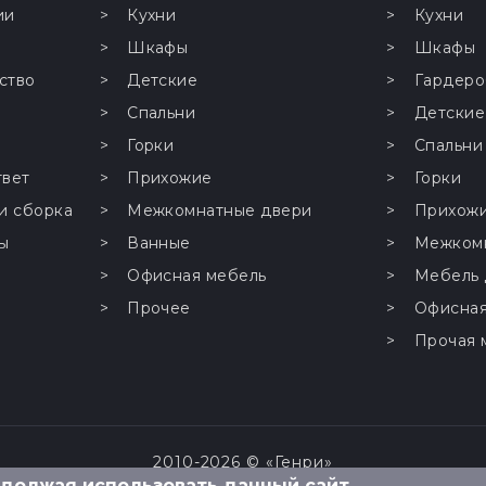
ии
Кухни
Кухни
Шкафы
Шкафы
ство
Детские
Гардер
Спальни
Детские
Горки
Спальни
твет
Прихожие
Горки
и сборка
Межкомнатные двери
Прихож
ы
Ванные
Межком
Офисная мебель
Мебель 
Прочее
Офисная
Прочая 
2010-
2026 © «Генри»
одолжая использовать данный сайт,