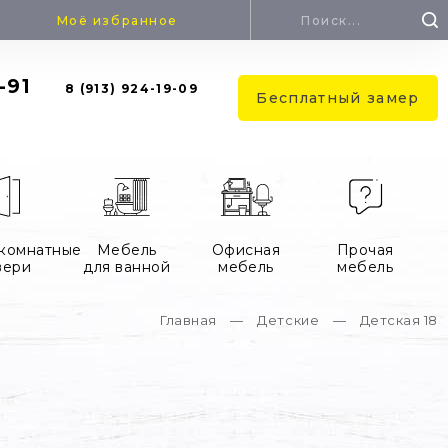
Поиск
Моё избранное
Форма
-91
8 (913) 924-19-09
поиска
Бесплатный замер
комнатные
Мебель
Офисная
Прочая
вери
для ванной
мебель
мебель
Главная
—
Детские
—
Детская 18