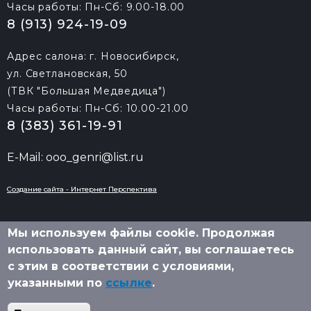
Часы работы: Пн-Сб: 9.00-18.00
8 (913) 924-19-09
Адрес салона: г. Новосибирск,
ул. Светлановская, 50
(ТВК "Большая Медведица")
Часы работы: Пн-Сб: 10.00-21.00
8 (383) 361-19-91
E-Mail: ooo_genri@list.ru
Создание сайта - Интернет Перспектива
Мы используем файлы cookie. Продолжая
использовать данный сайт, вы соглашаетесь
2010-
2026 © «Генри»
с этим в соответствии с условиями,
указанными по
ссылке
.